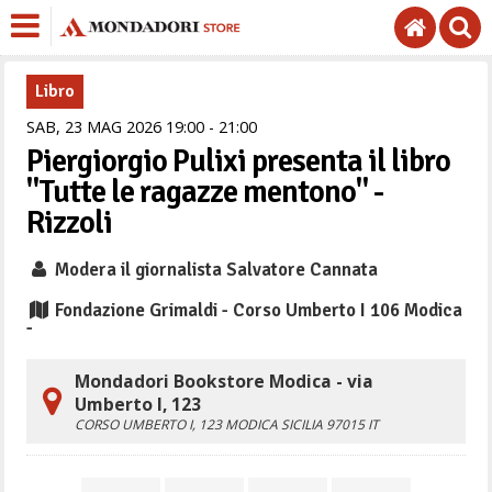
Libro
SAB,
23
MAG
2026
19
00
-
21
00
Piergiorgio Pulixi presenta il libro
"Tutte le ragazze mentono" -
Rizzoli
Modera il giornalista Salvatore Cannata
Fondazione Grimaldi - Corso Umberto I 106 Modica
-
Mondadori Bookstore Modica - via
Umberto I, 123
CORSO UMBERTO I, 123
MODICA
SICILIA
97015
IT