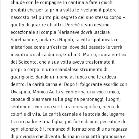
chiude con le compagne in cantina a fare i giochi
proibiti che per la prima volta le rivelano il potere
nascosto nel punto più segreto del suo stesso corpo –
quello di guarire gli altri. Perché il suo destino
eccezionale si compia Marianeve dovrà lasciare
Sarchiapone, andare a Napoli, la città spalancata e
misteriosa come un’ostrica, dove dal passato le verrà
incontro un’altra donna, Giulia Di Marco, suora eretica
del Seicento, che a sua volta aveva trasformato il
proprio corpo in uno scandaloso strumento di
guarigione, dando un nome al fuoco che le ardeva
dentro: la carità carnale. Dopo il folgorante esordio con
Uvaspina, Monica Acito si conferma una voce unica,
capace di plasmare sulla pagina personaggi, luoghi,
sentimenti con una scrittura immaginifica, piena di
colori e di vita. La carità carnale è la storia del legame
tra un padre e una figlia, più forte di ogni peccato e di
ogni silenzio; è il romanzo di formazione di una ragazza
di provincia che diventa donna in una città grandiosa e