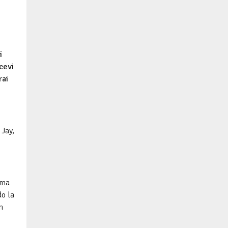
i
cevi
rai
 Jay,
 ma
o la
n