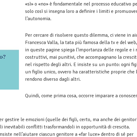
«sì» o «no» è fondamentale nel processo educativo p
solo così si insegna loro a definire i limiti e promuove
l’autonomia.
Per cercare di risolvere questo dilemma, ci viene in a
Francesca Valla, la tata più famosa della tv e del web
in queste pagine spiega l’importanza delle regole e i 
costruttivi, mai punitivi, che accompagnano la cresci
nel rispetto degli altri. E insiste su un punto: ogni fig
un figlio unico, ovvero ha caratteristiche proprie che 
rendono diverso dagli altri.
Quindi, come prima cosa, occorre imparare a conoscer
r gestire le emozioni (quelle dei figli, certo, ma anche dei genitori
 inevitabili conflitti trasformandoli in opportunità di crescita.
siste nell’aiutare ciascun genitore a «far luce» dentro di sé per