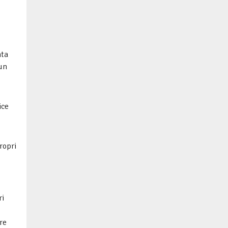
nta
 un
ice
ropri
ri
re