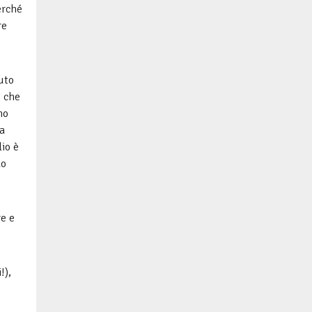
erché
re
iuto
, che
no
ta
lio è
lo
e e
!),