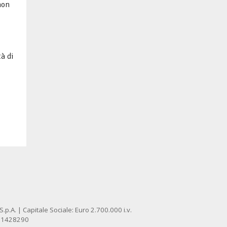
 non
tà di
p.A. | Capitale Sociale: Euro 2.700.000 i.v.
: 1428290