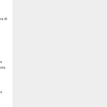
ra di
vo
ento
io