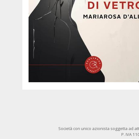
Società con unico azionista soggetta ad att
P. IVA 1