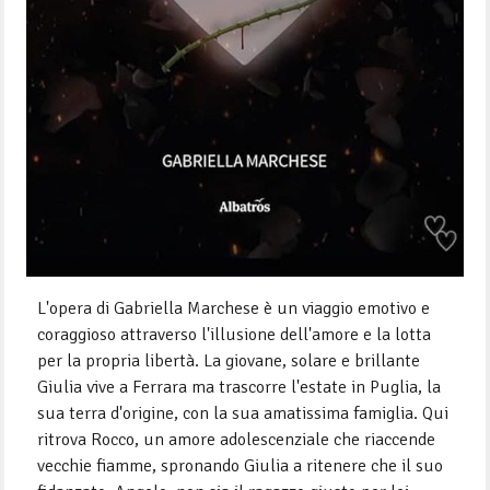
L'opera di Gabriella Marchese è un viaggio emotivo e
coraggioso attraverso l'illusione dell'amore e la lotta
per la propria libertà. La giovane, solare e brillante
Giulia vive a Ferrara ma trascorre l'estate in Puglia, la
sua terra d'origine, con la sua amatissima famiglia. Qui
ritrova Rocco, un amore adolescenziale che riaccende
vecchie fiamme, spronando Giulia a ritenere che il suo