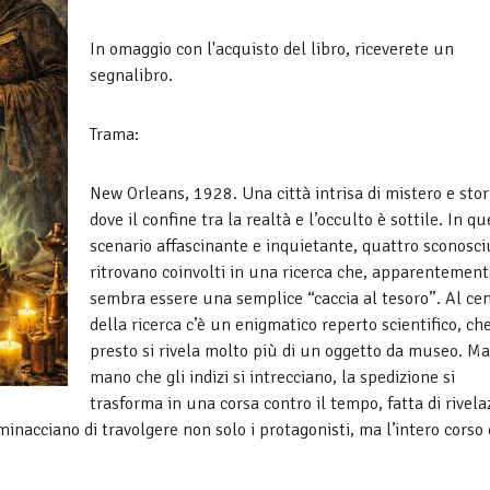
In omaggio con l'acquisto del libro, riceverete un
segnalibro.
Trama:
New Orleans, 1928. Una città intrisa di mistero e stor
dove il confine tra la realtà e l’occulto è sottile. In q
scenario affascinante e inquietante, quattro sconosciu
ritrovano coinvolti in una ricerca che, apparentement
sembra essere una semplice “caccia al tesoro”. Al ce
della ricerca c’è un enigmatico reperto scientifico, ch
presto si rivela molto più di un oggetto da museo. M
mano che gli indizi si intrecciano, la spedizione si
trasforma in una corsa contro il tempo, fatta di rivela
inacciano di travolgere non solo i protagonisti, ma l’intero corso 