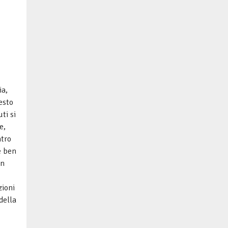
ia,
uesto
ti si
e,
ntro
e ben
an
zioni
della