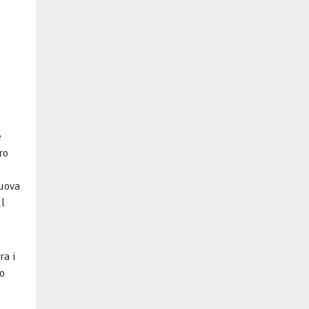
e
ro
nuova
ul
ra i
go