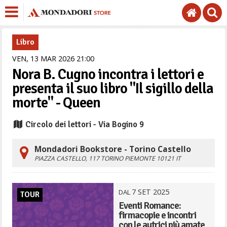
Libro
VEN,
13
MAR
2026
21
00
Nora B. Cugno incontra i lettori e
presenta il suo libro "Il sigillo della
morte" - Queen
Circolo dei lettori - Via Bogino 9
Mondadori Bookstore - Torino Castello
PIAZZA CASTELLO, 117
TORINO
PIEMONTE
10121
IT
7
SET
2025
DAL
TOUR
Eventi Romance:
firmacopie e incontri
con le autrici più amate