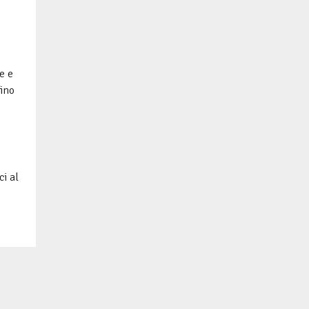
e e
fino
i al