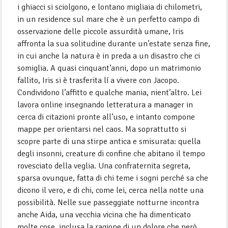
i ghiacci si sciolgono, e lontano migliaia di chilometri,
in un residence sul mare che è un perfetto campo di
osservazione delle piccole assurdità umane, Iris
affronta la sua solitudine durante un’estate senza fine,
in cui anche la natura è in preda a un disastro che ci
somiglia. A quasi cinquant’anni, dopo un matrimonio
fallito, Iris si è trasferita lí a vivere con Jacopo.
Condividono l’affitto e qualche mania, nient’altro. Lei
lavora online insegnando letteratura a manager in
cerca di citazioni pronte all’uso, e intanto compone
mappe per orientarsi nel caos. Ma soprattutto si
scopre parte di una stirpe antica e smisurata: quella
degli insonni, creature di confine che abitano il tempo
rovesciato della veglia. Una confraternita segreta,
sparsa ovunque, fatta di chi teme i sogni perché sa che
dicono il vero, e di chi, come lei, cerca nella notte una
possibilità. Nelle sue passeggiate notturne incontra
anche Aida, una vecchia vicina che ha dimenticato
molte cose, inclusa la ragione di un dolore che però