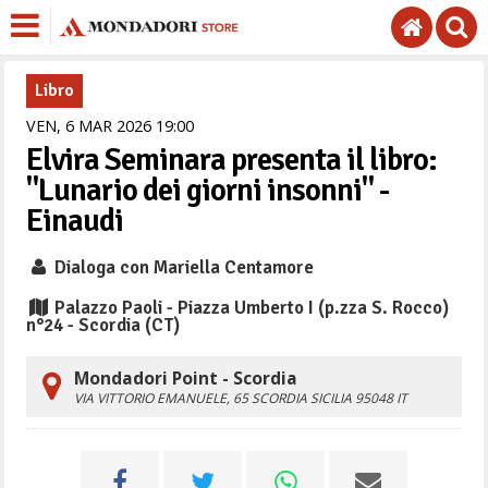
Libro
VEN,
6
MAR
2026
19
00
Elvira Seminara presenta il libro:
"Lunario dei giorni insonni" -
Einaudi
Dialoga con Mariella Centamore
Palazzo Paoli - Piazza Umberto I (p.zza S. Rocco)
n°24 - Scordia (CT)
Mondadori Point - Scordia
VIA VITTORIO EMANUELE, 65
SCORDIA
SICILIA
95048
IT