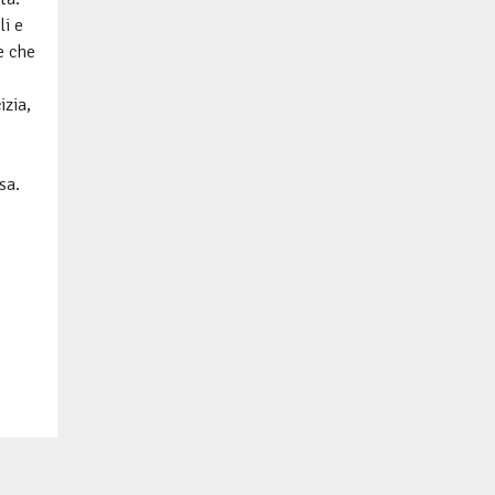
li e
e che
izia,
sa.