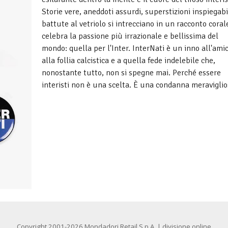
Storie vere, aneddoti assurdi, superstizioni inspiegabi
battute al vetriolo si intrecciano in un racconto coral
celebra la passione più irrazionale e bellissima del
mondo: quella per l'Inter. InterNati è un inno all'amic
alla follia calcistica e a quella fede indelebile che,
nonostante tutto, non si spegne mai. Perché essere
interisti non è una scelta. È una condanna meraviglio
Copyright 2001-2026 Mondadori Retail S.p.A. | divisione online