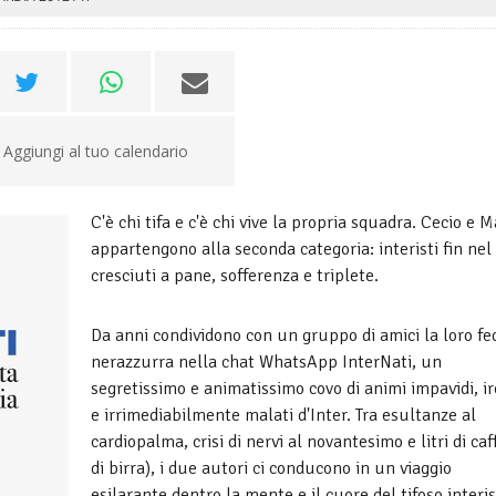
Aggiungi al tuo calendario
C'è chi tifa e c'è chi vive la propria squadra. Cecio e 
appartengono alla seconda categoria: interisti fin nel
cresciuti a pane, sofferenza e triplete.
Da anni condividono con un gruppo di amici la loro fe
nerazzurra nella chat WhatsApp InterNati, un
segretissimo e animatissimo covo di animi impavidi, ir
e irrimediabilmente malati d'Inter. Tra esultanze al
cardiopalma, crisi di nervi al novantesimo e litri di caf
di birra), i due autori ci conducono in un viaggio
esilarante dentro la mente e il cuore del tifoso interis