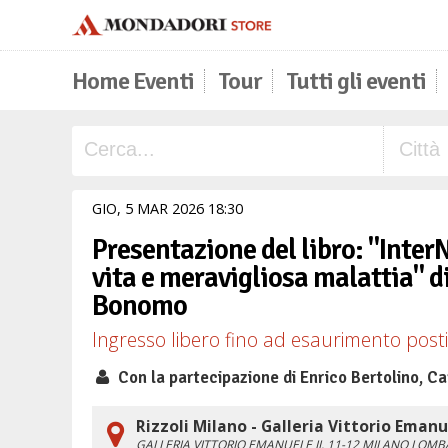
Home Eventi
Tour
Tutti gli eventi
GIO,
5
MAR
2026
18
30
Presentazione del libro: "InterN
vita e meravigliosa malattia" 
Bonomo
Ingresso libero fino ad esaurimento posti 
Con la partecipazione di Enrico Bertolino, Ca
Rizzoli Milano - Galleria Vittorio Emanu
GALLERIA VITTORIO EMANUELE II, 11-12
MILANO
LOMB