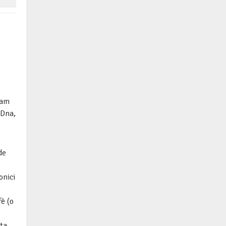
Mam
 Dna,
de
onici
fè (o
ta.