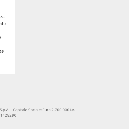
nza
ato
e
me
p.A. | Capitale Sociale: Euro 2.700.000 i.v.
: 1428290