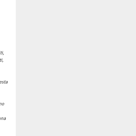
ti,
i,
esta
no
una