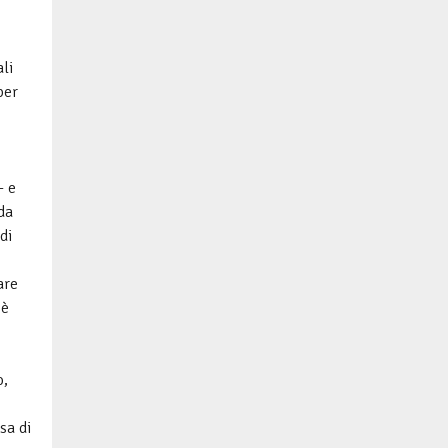
li
per
– e
da
di
are
 è
o,
sa di