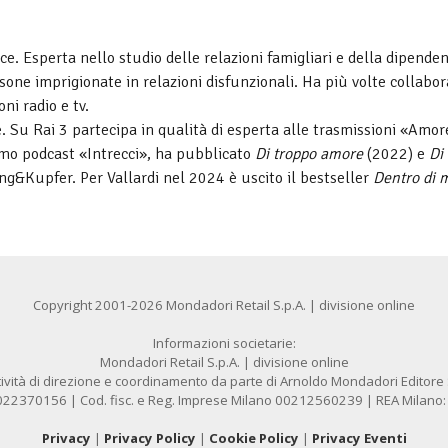
ce. Esperta nello studio delle relazioni famigliari e della dipende
sone imprigionate in relazioni disfunzionali. Ha più volte collabor
ni radio e tv.
. Su Rai 3 partecipa in qualità di esperta alle trasmissioni «Amor
imo podcast «Intrecci», ha pubblicato
Di troppo amore
(2022) e
Di
g&Kupfer. Per Vallardi nel 2024 è uscito il bestseller
Dentro di 
Copyright 2001-2026 Mondadori Retail S.p.A. | divisione online
Informazioni societarie:
Mondadori Retail S.p.A. | divisione online
ività di direzione e coordinamento da parte di Arnoldo Mondadori Editore S.
1022370156 | Cod. fisc. e Reg. Imprese Milano 00212560239 | REA Milano
Privacy
|
Privacy Policy
|
Cookie Policy
|
Privacy Eventi