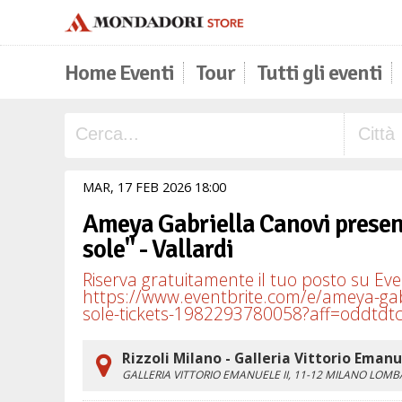
Home Eventi
Tour
Tutti gli eventi
MAR,
17
FEB
2026
18
00
Ameya Gabriella Canovi presenta
sole" - Vallardi
Riserva gratuitamente il tuo posto su Even
https://www.eventbrite.com/e/ameya-gabri
sole-tickets-1982293780058?aff=oddtdtc
Rizzoli Milano - Galleria Vittorio Emanu
GALLERIA VITTORIO EMANUELE II, 11-12
MILANO
LOMB