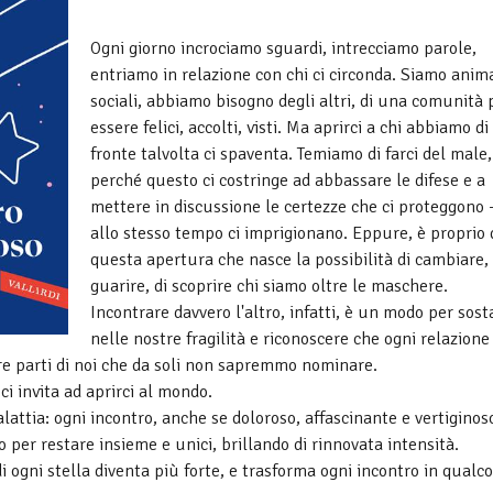
Ogni giorno incrociamo sguardi, intrecciamo parole,
entriamo in relazione con chi ci circonda. Siamo anima
sociali, abbiamo bisogno degli altri, di una comunità 
essere felici, accolti, visti. Ma aprirci a chi abbiamo di
fronte talvolta ci spaventa. Temiamo di farci del male,
perché questo ci costringe ad abbassare le difese e a
mettere in discussione le certezze che ci proteggono 
allo stesso tempo ci imprigionano. Eppure, è proprio 
questa apertura che nasce la possibilità di cambiare, 
guarire, di scoprire chi siamo oltre le maschere.
Incontrare davvero l'altro, infatti, è un modo per sost
nelle nostre fragilità e riconoscere che ogni relazione
are parti di noi che da soli non sapremmo nominare.
i invita ad aprirci al mondo.
lattia: ogni incontro, anche se doloroso, affascinante e vertiginos
 per restare insieme e unici, brillando di rinnovata intensità.
i ogni stella diventa più forte, e trasforma ogni incontro in qualco