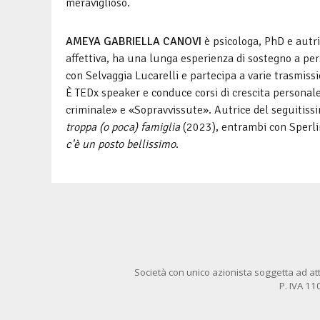
meraviglioso.
AMEYA GABRIELLA CANOVI
è psicologa, PhD e autri
affettiva, ha una lunga esperienza di sostegno a per
con Selvaggia Lucarelli e partecipa a varie trasmissio
È TEDx speaker e conduce corsi di crescita personale
criminale» e «Sopravvissute». Autrice del seguitiss
troppa (o poca) famiglia
(2023), entrambi con Sperlin
c'è un posto bellissimo
.
Società con unico azionista soggetta ad att
P. IVA 1