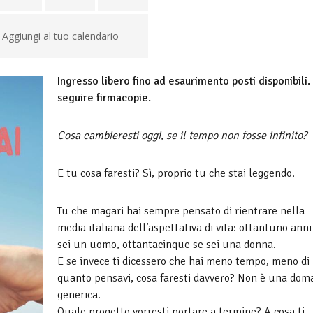
Aggiungi al tuo calendario
Ingresso libero fino ad esaurimento posti disponibili.
seguire firmacopie.
Cosa cambieresti oggi, se il tempo non fosse infinito?
E tu cosa faresti? Sì, proprio tu che stai leggendo.
Tu che magari hai sempre pensato di rientrare nella
media italiana dell’aspettativa di vita: ottantuno anni
sei un uomo, ottantacinque se sei una donna.
E se invece ti dicessero che hai meno tempo, meno di
quanto pensavi, cosa faresti davvero? Non è una do
generica.
Quale progetto vorresti portare a termine? A cosa ti