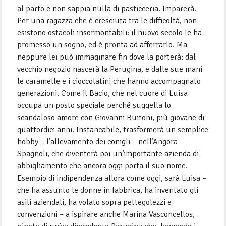
al parto e non sappia nulla di pasticceria. Imparerà.
Per una ragazza che è cresciuta tra le difficoltà, non
esistono ostacoli insormontabili: il nuovo secolo le ha
promesso un sogno, ed è pronta ad afferrarlo. Ma
neppure lei può immaginare fin dove la porterà: dal
vecchio negozio nascerà la Perugina, e dalle sue mani
le caramelle e i cioccolatini che hanno accompagnato
generazioni. Come il Bacio, che nel cuore di Luisa
occupa un posto speciale perché suggella lo
scandaloso amore con Giovanni Buitoni, più giovane di
quattordici anni. Instancabile, trasformerà un semplice
hobby – l’allevamento dei conigli – nell’Angora
Spagnoli, che diventerà poi un’importante azienda di
abbigliamento che ancora oggi porta il suo nome.
Esempio di indipendenza allora come oggi, sarà Luisa –
che ha assunto le donne in fabbrica, ha inventato gli
asili aziendali, ha volato sopra pettegolezzi e
convenzioni – a ispirare anche Marina Vasconcellos,