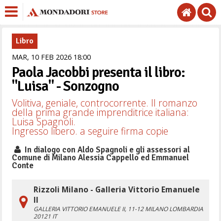
Libro
MAR,
10
FEB
2026
18
00
Paola Jacobbi presenta il libro:
"Luisa" - Sonzogno
Volitiva, geniale, controcorrente. Il romanzo
della prima grande imprenditrice italiana:
Luisa Spagnoli.
Ingresso libero. a seguire firma copie
In dialogo con Aldo Spagnoli e gli assessori al
Comune di Milano Alessia Cappello ed Emmanuel
Conte
Rizzoli Milano - Galleria Vittorio Emanuele
II
GALLERIA VITTORIO EMANUELE II, 11-12
MILANO
LOMBARDIA
20121
IT