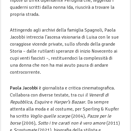
nipote di un’ex dipendente Perugina che, leggendo i
quaderni scritti dalla nonna Ida, riuscirà a trovare la
propria strada.
Attingendo agli archivi della famiglia Spagnoli, Paola
Jacobbi intreccia l’ascesa visionaria di Luisa con le sue
coraggiose vicende private, sullo sfondo della grande
Storia – dalle rutilanti speranze di inizio Novecento ai
cupi venti fascisti –, restituendoci la complessità di
una donna che non ha mai avuto paura di andare
controcorrente.
Paola Jacobbi
è giornalista e critica cinematografica.
Collabora con diverse testate, tra cui
il Venerdì di
Repubblica
,
Esquire
e
Harper’s Bazaar
. Da sempre
attenta alla moda e al costume, per Sperling & Kupfer
ha scritto
Voglio quelle scarpe
(2004),
Pazze per le
borse
(2006),
Sotto i tre carati non è vero amore
(2011)
e
Scostumate
(2021), biografia della stilista e