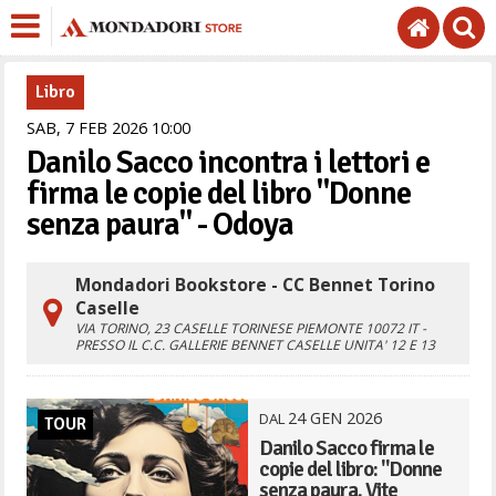
Libro
SAB,
7
FEB
2026
10
00
Danilo Sacco incontra i lettori e
firma le copie del libro "Donne
senza paura" - Odoya
Mondadori Bookstore - CC Bennet Torino
Caselle
VIA TORINO, 23
CASELLE TORINESE
PIEMONTE
10072
IT
-
PRESSO IL C.C. GALLERIE BENNET CASELLE UNITA' 12 E 13
24
GEN
2026
DAL
TOUR
Danilo Sacco firma le
copie del libro: "Donne
senza paura. Vite