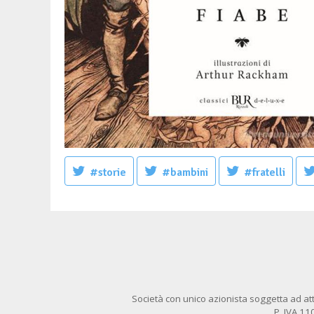
#storie
#bambini
#fratelli
Società con unico azionista soggetta ad att
P. IVA 1