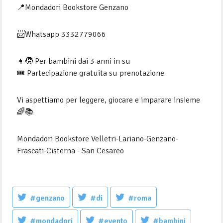
📍Mondadori Bookstore Genzano
📨Whatsapp 3332779066
👧🧒 Per bambini dai 3 anni in su
🎟 Partecipazione gratuita su prenotazione
Vi aspettiamo per leggere, giocare e imparare insieme
🌈📚
Mondadori Bookstore Velletri-Lariano-Genzano-
Frascati-Cisterna - San Cesareo
#genzano
#di
#roma
#mondadori
#evento
#bambini