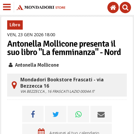
Libro
VEN,
23
GEN
2026
18
00
Antonella Mollicone presenta il
suo libro "La femminanza" - Nord
Antonella Mollicone
Mondadori Bookstore Frascati - via
Bezzecca 16
VIA BEZZECCA , 16
FRASCATI
LAZIO
00044
IT
Aggiungi al tuo calendario