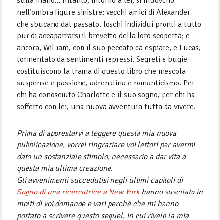
sulla mano… Intanto, intorno a lei, si muovono
nell’ombra figure sinistre: vecchi amici di Alexander
che sbucano dal passato, loschi individui pronti a tutto
pur di accaparrarsi il brevetto della loro scoperta; e
ancora, William, con il suo peccato da espiare, e Lucas,
tormentato da sentimenti repressi. Segreti e bugie
costituiscono la trama di questo libro che mescola
suspense e passione, adrenalina e romanticismo. Per
chi ha conosciuto Charlotte e il suo sogno, per chi ha
sofferto con lei, una nuova avventura tutta da vivere.
Prima di apprestarvi a leggere questa mia nuova
pubblicazione, vorrei ringraziare voi lettori per avermi
dato un sostanziale stimolo, necessario a dar vita a
questa mia ultima creazione.
Gli avvenimenti succedutisi negli ultimi capitoli di
Sogno di una ricercatrice a New York
hanno suscitato in
molti di voi domande e vari perché che mi hanno
portato a scrivere questo sequel, in cui rivelo la mia