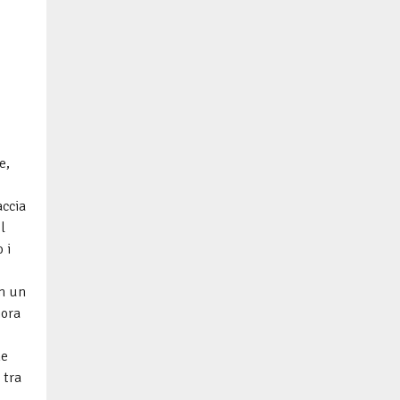
e,
accia
l
 i
In un
iora
he
 tra