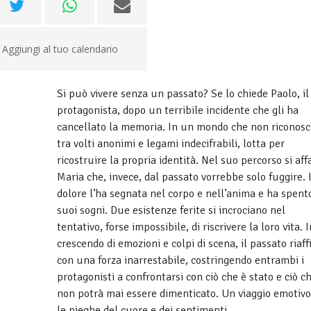
Aggiungi al tuo calendario
Si può vivere senza un passato? Se lo chiede Paolo, il
protagonista, dopo un terribile incidente che gli ha
cancellato la memoria. In un mondo che non riconosc
tra volti anonimi e legami indecifrabili, lotta per
ricostruire la propria identità. Nel suo percorso si aff
Maria che, invece, dal passato vorrebbe solo fuggire. I
dolore l’ha segnata nel corpo e nell’anima e ha spento
suoi sogni. Due esistenze ferite si incrociano nel
tentativo, forse impossibile, di riscrivere la loro vita. 
crescendo di emozioni e colpi di scena, il passato riaff
con una forza inarrestabile, costringendo entrambi i
protagonisti a confrontarsi con ciò che è stato e ciò c
non potrà mai essere dimenticato. Un viaggio emotivo
le pieghe del cuore e dei sentimenti.