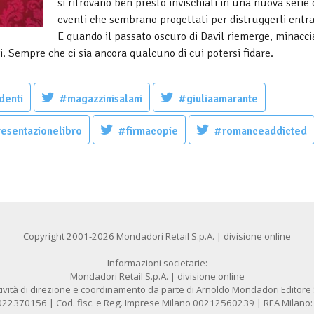
si ritrovano ben presto invischiati in una nuova serie 
eventi che sembrano progettati per distruggerli entr
E quando il passato oscuro di Davil riemerge, minacc
si. Sempre che ci sia ancora qualcuno di cui potersi fidare.
denti
#magazzinisalani
#giuliaamarante
esentazionelibro
#firmacopie
#romanceaddicted
Copyright 2001-2026 Mondadori Retail S.p.A. | divisione online
Informazioni societarie:
Mondadori Retail S.p.A. | divisione online
ività di direzione e coordinamento da parte di Arnoldo Mondadori Editore S.
1022370156 | Cod. fisc. e Reg. Imprese Milano 00212560239 | REA Milano