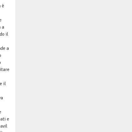
 è
e
a a
do il
nde a
o
o
itare
e il
va
e
ati e
avil