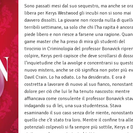
Sono passati mesi dal suo sequestro, ma anche se ora
libera per Kerys Westwood gli incubi non si sono mai
davvero dissolti. La giovane non ricorda nulla di quell
terribili settimane, sa solo che chi l’ha rapita è ancor
piede libero e non riesce a farsene una ragione. Quan
game master che ha preso di mira gli studenti del
tirocinio in Criminologia del professor Bonavick ripre
colpire, Kerys però capisce che deve scrollarsi di doss
l’inquietudine che la avvolge e concentrarsi su quest
nuovo mistero, anche se ciò significa non poter più ev
Davil Crain. Lo ha odiato. Lo ha desiderato. E ora è
costretta a lavorare di nuovo al suo fianco, nonostant
dolore per ciò che lui le ha tenuto nascosto: mentre
affiancava come consulente il professor Bonavick sta
indagando su di lei, una sua studentessa. Stava
esaminando il suo caso senza dirle niente, nonostant
quello che c’è stato tra loro. Mentre il confine tra alle
potenziali colpevoli si fa sempre più sottile, Kerys e D