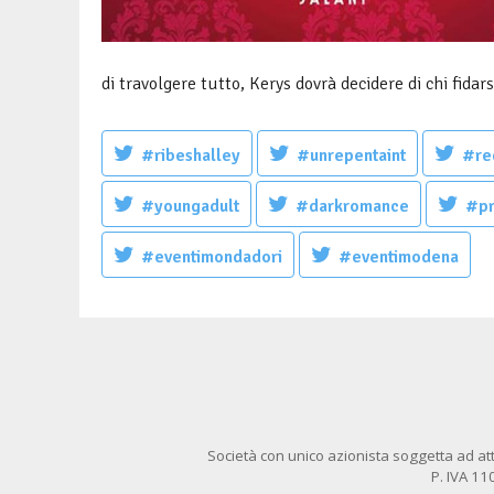
di travolgere tutto, Kerys dovrà decidere di chi fidar
#ribeshalley
#unrepentaint
#re
#youngadult
#darkromance
#pr
#eventimondadori
#eventimodena
Società con unico azionista soggetta ad att
P. IVA 1