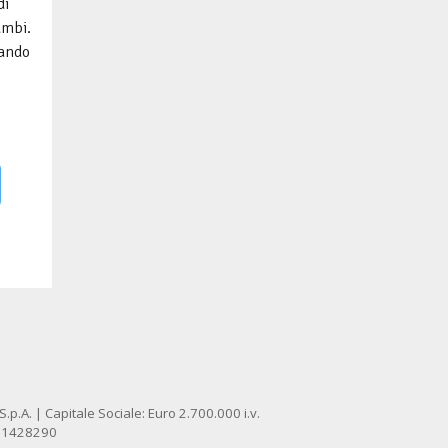
di
ambi.
iando
p.A. | Capitale Sociale: Euro 2.700.000 i.v.
: 1428290