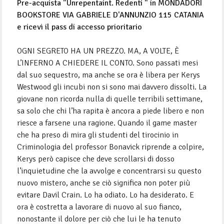
Pre-acquista "Unrepentaint. Redenti " in MONDADORI
BOOKSTORE VIA GABRIELE D'ANNUNZIO 115 CATANIA
e ricevi il pass di accesso prioritario
OGNI SEGRETO HA UN PREZZO. MA, A VOLTE, È
L’INFERNO A CHIEDERE IL CONTO. Sono passati mesi
dal suo sequestro, ma anche se ora è libera per Kerys
Westwood gli incubi non si sono mai davvero dissolti. La
giovane non ricorda nulla di quelle terribili settimane,
sa solo che chi l’ha rapita è ancora a piede libero e non
riesce a farsene una ragione. Quando il game master
che ha preso di mira gli studenti del tirocinio in
Criminologia del professor Bonavick riprende a colpire,
Kerys però capisce che deve scrollarsi di dosso
l’inquietudine che la avvolge e concentrarsi su questo
nuovo mistero, anche se ciò significa non poter più
evitare Davil Crain. Lo ha odiato. Lo ha desiderato. E
ora è costretta a lavorare di nuovo al suo fianco,
nonostante il dolore per ciò che lui le ha tenuto