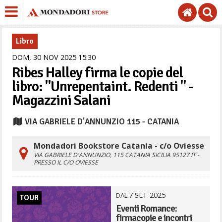
Libro
DOM,
30
NOV
2025
15
30
Ribes Halley firma le copie del
libro: "Unrepentaint. Redenti " -
Magazzini Salani
VIA GABRIELE D'ANNUNZIO 115 - CATANIA
Mondadori Bookstore Catania - c/o Oviesse
VIA GABRIELE D'ANNUNZIO, 115
CATANIA
SICILIA
95127
IT
-
PRESSO IL C/O OVIESSE
7
SET
2025
DAL
TOUR
Eventi Romance:
firmacopie e incontri