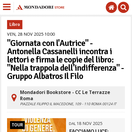
Libro
VEN,
28
NOV
2025
10
00
"Giornata con l'Autrice" -
Antonella Cassanelli incontra i
lettori e firma le copie del libro:
"Nella trappola dell’indifferenza" -
Gruppo Albatros Il Filo
Mondadori Bookstore - CC Le Terrazze
Roma
PIAZZALE FILIPPO IL MACEDONE, 109 - 110
ROMA
00124
IT
18
NOV
2025
DAL
TOUR
FACCIAMO LUCE: