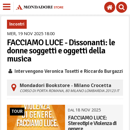
Incontri
MER,
19
NOV
2025
18
00
FACCIAMO LUCE - Dissonanti: le
donne soggetti e oggetti della
musica
Intervengono Veronica Tosetti e Riccardo Burgazzi
Mondadori Bookstore - Milano Crocetta
CORSO DI PORTA ROMANA, 80
MILANO
LOMBARDIA
20123
IT
18
NOV
2025
DAL
TOUR
FACCIAMO LUCE:
Stereotipi e Violenza di
genere