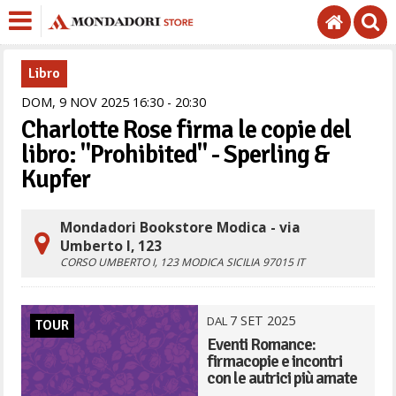
Libro
DOM,
9
NOV
2025
16
30
-
20
30
Charlotte Rose firma le copie del
libro: "Prohibited" - Sperling &
Kupfer
Mondadori Bookstore Modica - via
Umberto I, 123
CORSO UMBERTO I, 123
MODICA
SICILIA
97015
IT
7
SET
2025
DAL
TOUR
Eventi Romance:
firmacopie e incontri
con le autrici più amate