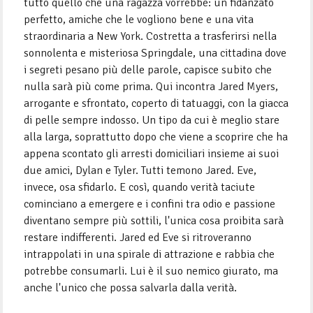
tutto quello che una ragazza vorrebbe: un fidanzato
perfetto, amiche che le vogliono bene e una vita
straordinaria a New York. Costretta a trasferirsi nella
sonnolenta e misteriosa Springdale, una cittadina dove
i segreti pesano più delle parole, capisce subito che
nulla sarà più come prima. Qui incontra Jared Myers,
arrogante e sfrontato, coperto di tatuaggi, con la giacca
di pelle sempre indosso. Un tipo da cui è meglio stare
alla larga, soprattutto dopo che viene a scoprire che ha
appena scontato gli arresti domiciliari insieme ai suoi
due amici, Dylan e Tyler. Tutti temono Jared. Eve,
invece, osa sfidarlo. E così, quando verità taciute
cominciano a emergere e i confini tra odio e passione
diventano sempre più sottili, l'unica cosa proibita sarà
restare indifferenti. Jared ed Eve si ritroveranno
intrappolati in una spirale di attrazione e rabbia che
potrebbe consumarli. Lui è il suo nemico giurato, ma
anche l'unico che possa salvarla dalla verità.