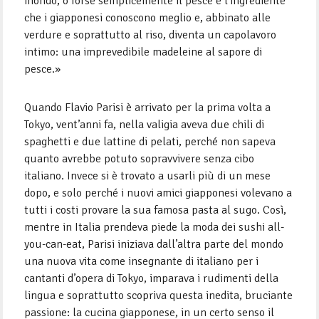
mondo, o forse semplicemente il pesce è l’ingrediente
che i giapponesi conoscono meglio e, abbinato alle
verdure e soprattutto al riso, diventa un capolavoro
intimo: una imprevedibile madeleine al sapore di
pesce.»
Quando Flavio Parisi è arrivato per la prima volta a
Tokyo, vent’anni fa, nella valigia aveva due chili di
spaghetti e due lattine di pelati, perché non sapeva
quanto avrebbe potuto sopravvivere senza cibo
italiano. Invece si è trovato a usarli più di un mese
dopo, e solo perché i nuovi amici giapponesi volevano a
tutti i costi provare la sua famosa pasta al sugo. Così,
mentre in Italia prendeva piede la moda dei sushi all-
you-can-eat, Parisi iniziava dall’altra parte del mondo
una nuova vita come insegnante di italiano per i
cantanti d’opera di Tokyo, imparava i rudimenti della
lingua e soprattutto scopriva questa inedita, bruciante
passione: la cucina giapponese, in un certo senso il