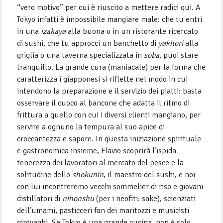
“vero motivo” per cui è riuscito a mettere radici qui. A
Tokyo infatti è impossibile mangiare male: che tu entri
in una
izakaya
alla buona o in un ristorante ricercato
di sushi, che tu approcci un banchetto di
yakitori
alla
griglia o una taverna specializzata in
soba
, puoi stare
tranquillo. La grande cura (maniacale) per la forma che
caratterizza i giapponesi si riflette nel modo in cui
intendono la preparazione e il servizio dei piatti: basta
osservare il cuoco al bancone che adatta il ritmo di
frittura a quello con cui i diversi clienti mangiano, per
servire a ognuno la tempura al suo apice di
croccantezza e sapore. In questa iniziazione spirituale
e gastronomica insieme, Flavio scoprirà l’ispida
tenerezza dei lavoratori al mercato del pesce e la
solitudine dello
shokunin
, il maestro del sushi, e noi
con lui incontreremo vecchi sommelier di riso e giovani
distillatori di
nihonshu
(per i neofiti: sake), scienziati
dell’umami, pasticceri fan dei maritozzi e musicisti
girovaghi. Se Tokyo è una grande cucina, non è solo