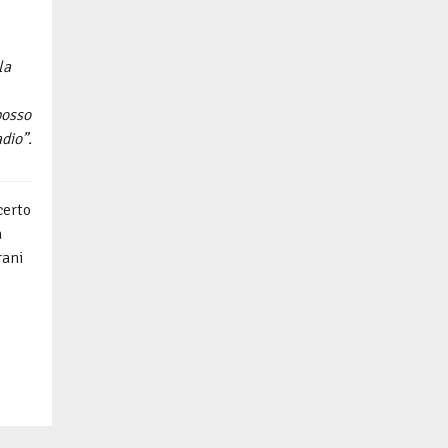
la
posso
dio”.
certo
a
rani