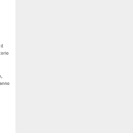
il
torio
e,
 anno