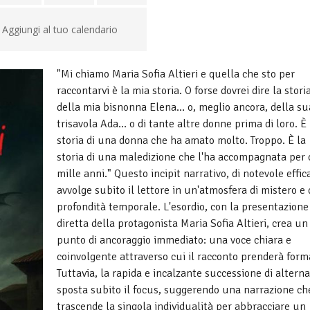
Aggiungi al tuo calendario
"Mi chiamo Maria Sofia Altieri e quella che sto per
raccontarvi è la mia storia. O forse dovrei dire la stori
della mia bisnonna Elena… o, meglio ancora, della su
trisavola Ada… o di tante altre donne prima di loro. È 
storia di una donna che ha amato molto. Troppo. È la
storia di una maledizione che l'ha accompagnata per 
mille anni." Questo incipit narrativo, di notevole effic
avvolge subito il lettore in un'atmosfera di mistero e 
profondità temporale. L'esordio, con la presentazione
diretta della protagonista Maria Sofia Altieri, crea un
punto di ancoraggio immediato: una voce chiara e
coinvolgente attraverso cui il racconto prenderà form
Tuttavia, la rapida e incalzante successione di alterna
sposta subito il focus, suggerendo una narrazione ch
trascende la singola individualità per abbracciare un