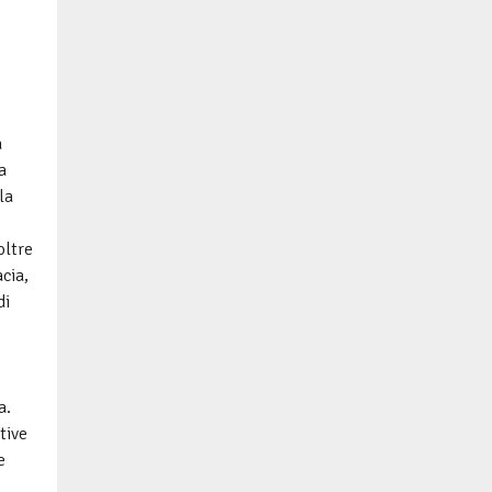
a
a
la
oltre
acia,
di
a.
tive
e