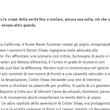
 le crepe della verità fino a rivelare, ancora una volta, ciò che 
e nessun altro guarda.
la California, il fiume Never Summer rompe gli argini, minacciand
are i soccorsi è Dorion Shaw, ingegnera civile abituata alle
o. Per affrontare uno scenario così critico, ha bisogno di aiuto: e 
 tracker più famoso d’America, è l’unico in grado di muoversi con
ndo può fare la differenza. Mentre tutti si concentrano nel gestire
re più convinto di non essere di fronte a una calamità naturale: e s
ro la devastazione, Colter Shaw intravede una rete di interessi
ronte a sfruttare la catastrofe per profitto. Si parla di un giacime
disposto a tutto pur di liberare l’area da ostacoli, testimoni, perso
atore di ricompense dovrà smascherare la mente dietro al piano
 Un altro capitolo delle avventure di Colter Shaw, ora protagonis
cui lui e la sorella uniscono le forze sul campo, mentre un documen