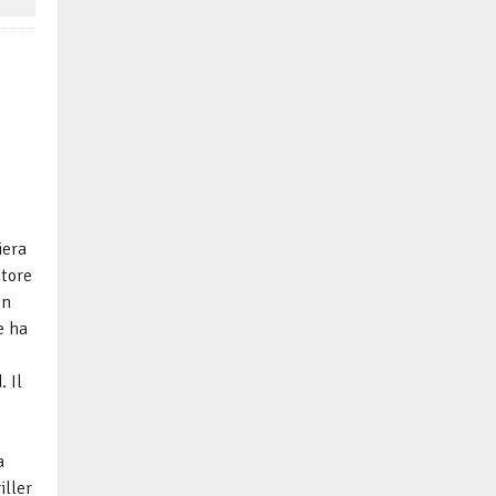
iera
utore
en
e ha
. Il
a
iller