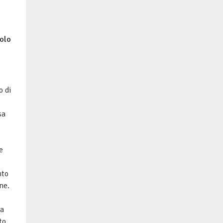
solo
o di
sa
e
nto
ne.
ta
to