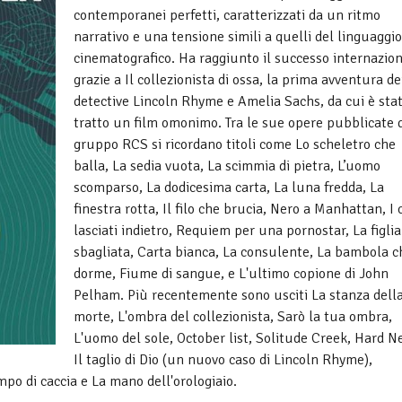
contemporanei perfetti, caratterizzati da un ritmo
narrativo e una tensione simili a quelli del linguaggio
cinematografico. Ha raggiunto il successo internazio
grazie a Il collezionista di ossa, la prima avventura de
detective Lincoln Rhyme e Amelia Sachs, da cui è sta
tratto un film omonimo. Tra le sue opere pubblicate 
gruppo RCS si ricordano titoli come Lo scheletro che
balla, La sedia vuota, La scimmia di pietra, L’uomo
scomparso, La dodicesima carta, La luna fredda, La
finestra rotta, Il filo che brucia, Nero a Manhattan, I 
lasciati indietro, Requiem per una pornostar, La figlia
sbagliata, Carta bianca, La consulente, La bambola c
dorme, Fiume di sangue, e L'ultimo copione di John
Pelham. Più recentemente sono usciti La stanza dell
morte, L'ombra del collezionista, Sarò la tua ombra,
L'uomo del sole, October list, Solitude Creek, Hard N
Il taglio di Dio (un nuovo caso di Lincoln Rhyme),
empo di caccia e La mano dell'orologiaio.