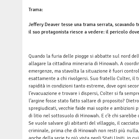
Trama:
Jeffery Deaver tesse una trama serrata, scavando tra
il suo protagonista riesce a vedere: il pericolo dov
Quando la furia delle piogge si abbatte sul nord del
allagare la cittadina mineraria di Hinowah. A coordin
emergenze, ma stavolta la situazione è fuori controll
esattamente a chi rivolgersi. Suo fratello Colter, il
rapidità in condizioni tanto estreme, dove ogni seco
l’evacuazione e trovare i dispersi, Colter si fa semp
l’argine fosse stato fatto saltare di proposito? Diet
spregiudicati, vecchie faide mai sopite e ambizioni p
di litio nel sottosuolo di Hinowah. E c’è chi sarebbe 
Se vuole salvare gli abitanti del villaggio, il cacci
criminale, prima che di Hinowah non resti più nulla.
anche della serie tv più vista negli Stati Uniti, in 