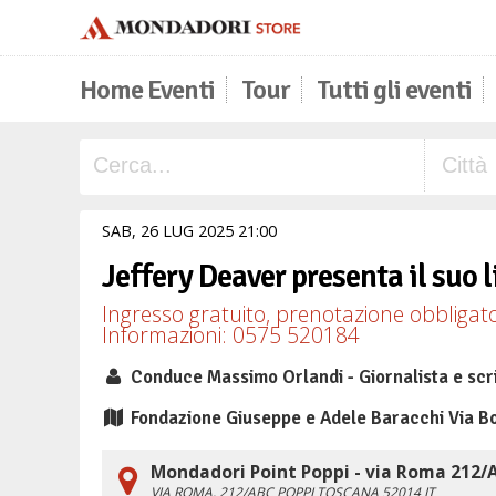
Home Eventi
Tour
Tutti gli eventi
SAB,
26
LUG
2025
21
00
Jeffery Deaver presenta il suo li
Ingresso gratuito, prenotazione obbligato
Informazioni: 0575 520184
Conduce Massimo Orlandi - Giornalista e scr
Fondazione Giuseppe e Adele Baracchi Via Bo
Mondadori Point Poppi - via Roma 212/
VIA ROMA, 212/ABC
POPPI
TOSCANA
52014
IT