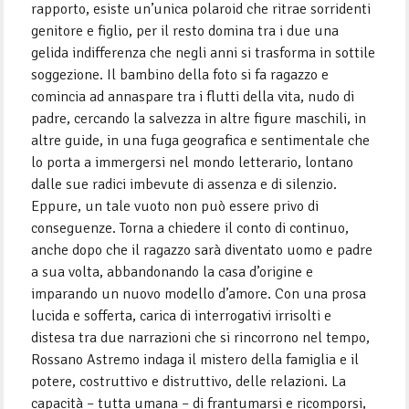
rapporto, esiste un’unica polaroid che ritrae sorridenti
genitore e figlio, per il resto domina tra i due una
gelida indifferenza che negli anni si trasforma in sottile
soggezione. Il bambino della foto si fa ragazzo e
comincia ad annaspare tra i flutti della vita, nudo di
padre, cercando la salvezza in altre figure maschili, in
altre guide, in una fuga geografica e sentimentale che
lo porta a immergersi nel mondo letterario, lontano
dalle sue radici imbevute di assenza e di silenzio.
Eppure, un tale vuoto non può essere privo di
conseguenze. Torna a chiedere il conto di continuo,
anche dopo che il ragazzo sarà diventato uomo e padre
a sua volta, abbandonando la casa d’origine e
imparando un nuovo modello d’amore. Con una prosa
lucida e sofferta, carica di interrogativi irrisolti e
distesa tra due narrazioni che si rincorrono nel tempo,
Rossano Astremo indaga il mistero della famiglia e il
potere, costruttivo e distruttivo, delle relazioni. La
capacità – tutta umana – di frantumarsi e ricomporsi,