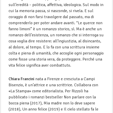
sull’eredità – politica, affettiva, ideologica. Sul modo in
cui la memoria passa, si nasconde, si rivela. E sul
coraggio di non farsi travolgere dal passato, ma di
comprenderlo per poter andare avanti. “Le querce non
fanno limoni” è un romanzo storico, sì. Ma è anche un
romanzo dell’esistenza, un romanzo che si interroga su
cosa voglia dire resistere: all’ingiustizia, al disincanto,
al dolore, al tempo. E lo fa con una scrittura insieme
colta e piena di umanità, che accoglie ogni personaggio
come fosse una storia vera, da proteggere. Perché una
vita felice significa aver combattuto.
Chiara Francini
nata a Firenze e cresciuta a Campi
Bisenzio, è un’attrice e una scrittrice. Collabora con
«La Stampa» come editorialista. Per Rizzoli ha
pubblicato i romanzi bestseller Non parlare con la
bocca piena (2017), Mia madre non lo deve sapere
(2018), Un anno felice (2019) e Il cielo stellato fa le