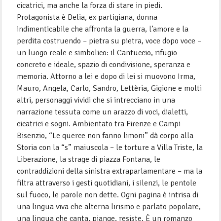
cicatrici, ma anche la forza di stare in piedi.
Protagonista è Delia, ex partigiana, donna
indimenticabile che affronta la guerra, l’amore e la
perdita costruendo – pietra su pietra, voce dopo voce –
un luogo reale e simbolico: il Cantuccio, rifugio
concreto e ideale, spazio di condivisione, speranza e
memoria. Attorno a lei e dopo di lei si muovono Irma,
Mauro, Angela, Carlo, Sandro, Lettèria, Gigione e molti
altri, personaggi vividi che si intrecciano in una
narrazione tessuta come un arazzo di voci, dialetti,
cicatrici e sogni. Ambientato tra Firenze e Campi
Bisenzio, “Le querce non fanno limoni” dà corpo alla
Storia con la “s” maiuscola – le torture a Villa Triste, la
Liberazione, la strage di piazza Fontana, le
contraddizioni della sinistra extraparlamentare – ma la
filtra attraverso i gesti quotidiani, i silenzi, le pentole
sul fuoco, le parole non dette. Ogni pagina è intrisa di
una lingua viva che alterna lirismo e parlato popolare,
una lingua che canta, piange, resiste. È un romanzo