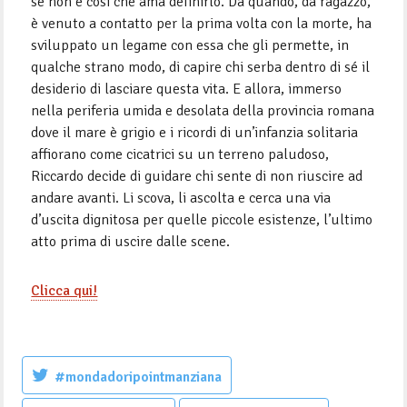
se non è così che ama definirlo. Da quando, da ragazzo,
è venuto a contatto per la prima volta con la morte, ha
sviluppato un legame con essa che gli permette, in
qualche strano modo, di capire chi serba dentro di sé il
desiderio di lasciare questa vita. E allora, immerso
nella periferia umida e desolata della provincia romana
dove il mare è grigio e i ricordi di un’infanzia solitaria
affiorano come cicatrici su un terreno paludoso,
Riccardo decide di guidare chi sente di non riuscire ad
andare avanti. Li scova, li ascolta e cerca una via
d’uscita dignitosa per quelle piccole esistenze, l’ultimo
atto prima di uscire dalle scene.
Clicca qui!
#mondadoripointmanziana