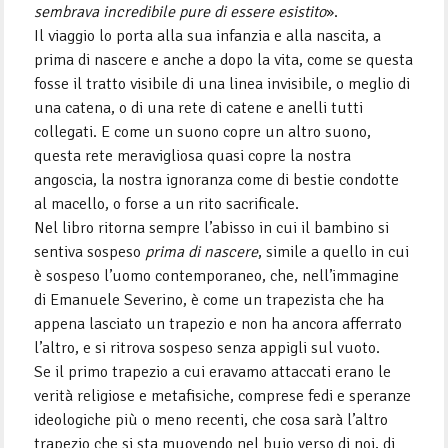
sembrava incredibile pure di essere esistito
».
Il viaggio lo porta alla sua infanzia e alla nascita, a
prima di nascere e anche a dopo la vita, come se questa
fosse il tratto visibile di una linea invisibile, o meglio di
una catena, o di una rete di catene e anelli tutti
collegati. E come un suono copre un altro suono,
questa rete meravigliosa quasi copre la nostra
angoscia, la nostra ignoranza come di bestie condotte
al macello, o forse a un rito sacrificale.
Nel libro ritorna sempre l’abisso in cui il bambino si
sentiva sospeso
prima di nascere
, simile a quello in cui
è sospeso l’uomo contemporaneo, che, nell’immagine
di Emanuele Severino, è come un trapezista che ha
appena lasciato un trapezio e non ha ancora afferrato
l’altro, e si ritrova sospeso senza appigli sul vuoto.
Se il primo trapezio a cui eravamo attaccati erano le
verità religiose e metafisiche, comprese fedi e speranze
ideologiche più o meno recenti, che cosa sarà l’altro
trapezio che si sta muovendo nel buio verso di noi, di