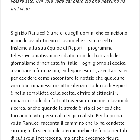
volare alto. Chi vola vede dal cielo ciò che nessuno ha
mai visto.
Sigfrido Ranucci è uno di quegli uomini che coincidono
in modo assoluto con il lavoro che si sono scelti.
Insieme alla sua équipe di Report – programma
televisivo amatissimo e odiato, uno dei baluardi del
giornalismo d’inchiesta in Italia – ogni giorno si dedica
a vagliare informazioni, collegare eventi, ascoltare voci
per decidere come raccontare le notizie che qualcuno
vorrebbe rimanessero sotto silenzio. La forza di Report
è nella semplicità della scelta: offrire ai cittadini il
romanzo crudo dei fatti attraverso un rigoroso lavoro di
ricerca, anche quando la strada è irta di pericoli che
toccano le vite personali dei giornalisti. Per la prima
volta Ranucci racconta il cammino che lo ha condotto
sin qui; lo fa scegliendo alcune inchieste fondamentali
di cui svela i retroscena, ma anche evocando figure –