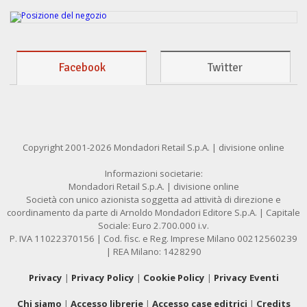
Facebook
Twitter
Copyright 2001-2026 Mondadori Retail S.p.A. | divisione online
Informazioni societarie:
Mondadori Retail S.p.A. | divisione online
Società con unico azionista soggetta ad attività di direzione e
coordinamento da parte di Arnoldo Mondadori Editore S.p.A. | Capitale
Sociale: Euro 2.700.000 i.v.
P. IVA 11022370156 | Cod. fisc. e Reg. Imprese Milano 00212560239
| REA Milano: 1428290
Privacy
|
Privacy Policy
|
Cookie Policy
|
Privacy Eventi
Chi siamo
|
Accesso librerie
|
Accesso case editrici
|
Credits