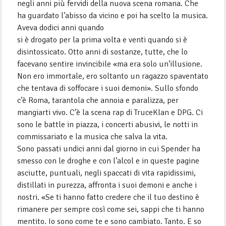
negli anni più fervidi della nuova scena romana. Che
ha guardato l’abisso da vicino e poi ha scelto la musica.
Aveva dodici anni quando
si è drogato per la prima volta e venti quando si è
disintossicato. Otto anni di sostanze, tutte, che lo
facevano sentire invincibile «ma era solo un’illusione.
Non ero immortale, ero soltanto un ragazzo spaventato
che tentava di soffocare i suoi demoni». Sullo sfondo
c’è Roma, tarantola che annoia e paralizza, per
mangiarti vivo. C’è la scena rap di TruceKlan e DPG. Ci
sono le battle in piazza, i concerti abusivi, le notti in
commissariato e la musica che salva la vita.
Sono passati undici anni dal giorno in cui Spender ha
smesso con le droghe e con l’alcol e in queste pagine
asciutte, puntuali, negli spaccati di vita rapidissimi,
distillati in purezza, affronta i suoi demoni e anche i
nostri. «Se ti hanno fatto credere che il tuo destino è
rimanere per sempre così come sei, sappi che ti hanno
mentito. Io sono come te e sono cambiato. Tanto. E so