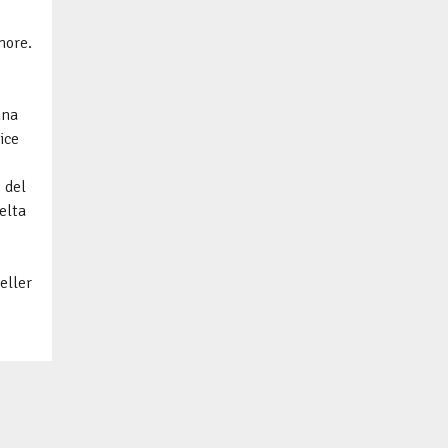
more.
nna
ice
o del
elta
ù
eller