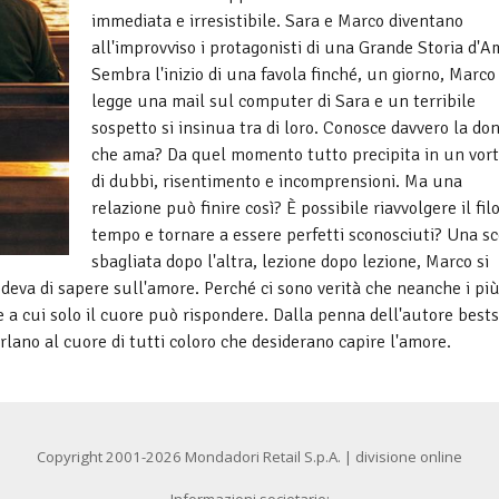
immediata e irresistibile. Sara e Marco diventano
all'improvviso i protagonisti di una Grande Storia d'A
Sembra l'inizio di una favola finché, un giorno, Marco
legge una mail sul computer di Sara e un terribile
sospetto si insinua tra di loro. Conosce davvero la do
che ama? Da quel momento tutto precipita in un vort
di dubbi, risentimento e incomprensioni. Ma una
relazione può finire così? È possibile riavvolgere il fil
tempo e tornare a essere perfetti sconosciuti? Una sc
sbagliata dopo l'altra, lezione dopo lezione, Marco si
edeva di sapere sull'amore. Perché ci sono verità che neanche i pi
e a cui solo il cuore può rispondere. Dalla penna dell'autore bests
rlano al cuore di tutti coloro che desiderano capire l'amore.
Copyright 2001-2026 Mondadori Retail S.p.A. | divisione online