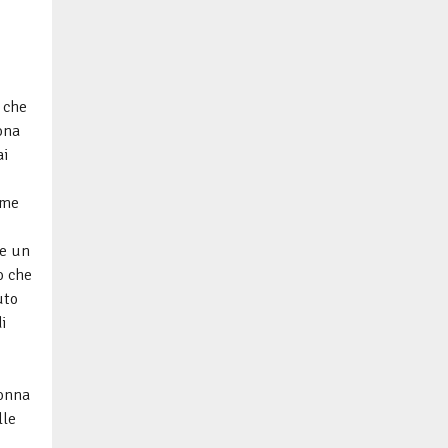
 che
ona
ai
ome
re un
o che
uto
i
donna
lle