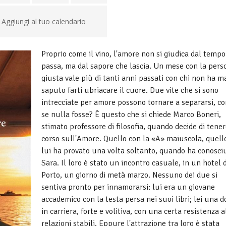
Aggiungi al tuo calendario
Proprio come il vino, l'amore non si giudica dal tempo
passa, ma dal sapore che lascia. Un mese con la pers
giusta vale più di tanti anni passati con chi non ha m
saputo farti ubriacare il cuore. Due vite che si sono
intrecciate per amore possono tornare a separarsi, c
se nulla fosse? È questo che si chiede Marco Boneri,
stimato professore di filosofia, quando decide di tene
corso sull'Amore. Quello con la «A» maiuscola, quell
lui ha provato una volta soltanto, quando ha conosci
Sara. Il loro è stato un incontro casuale, in un hotel d
Porto, un giorno di metà marzo. Nessuno dei due si
sentiva pronto per innamorarsi: lui era un giovane
accademico con la testa persa nei suoi libri; lei una 
in carriera, forte e volitiva, con una certa resistenza a
relazioni stabili. Eppure l'attrazione tra loro è stata