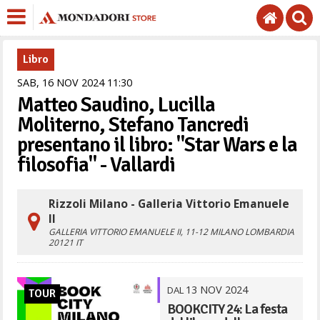
Libro
SAB,
16
NOV
2024
11
30
Matteo Saudino, Lucilla
Moliterno, Stefano Tancredi
presentano il libro: "Star Wars e la
filosofia" - Vallardi
Rizzoli Milano - Galleria Vittorio Emanuele
II
GALLERIA VITTORIO EMANUELE II, 11-12
MILANO
LOMBARDIA
20121
IT
13
NOV
2024
DAL
TOUR
BOOKCITY 24: La festa