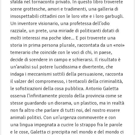
sfalda nel tornaconto privato. In questo libro troverete
scene grottesche, amori e tradimenti, una galleria di
insospettabili cittadini con le loro vite e i loro garbugli.
Un inventore visionario, una profetessa dell’odio
razziale, un prete, una miriade di politicanti dotati di
molti interessi ma poche idee… E poi troverete una
storia in prima persona plurale, raccontata da un «noi»
temerario che coincide con le voci di chi, in paese,
decide di scendere in campo e schierarsi. Il risultato è
un’analisi sul potere lucidissima e divertente, che
indaga i meccanismi sottili della persuasione, racconta
il valzer del compromesso, i tentacoli della criminalità,
le sofisticazioni della cosa pubblica. Antonio Galetta
osserva l’infinitamente piccolo della provincia come se
stesse guardando un diorama, un plastico, ma in realtà
non fa altro che parlare di tutti noi, del nostro essere
animali politici. Con un’urgenza commovente e con
una lingua impegnata a cucire lo strappo fra le parole
e le cose, Galetta ci precipita nel mondo e del mondo ci