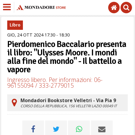
Libro
GIO,
24
OTT
2024
17
30
-
18
30
Pierdomenico Baccalario presenta
il libro: "Ulysses Moore. I mondi
alla fine del mondo" - Il battello a
vapore
Ingresso libero. Per informazioni: 06-
96155094 / 333-2779015
Mondadori Bookstore Velletri - Via Pia 9
CORSO DELLA REPUBBLICA, 156
VELLETRI
LAZIO
00049
IT