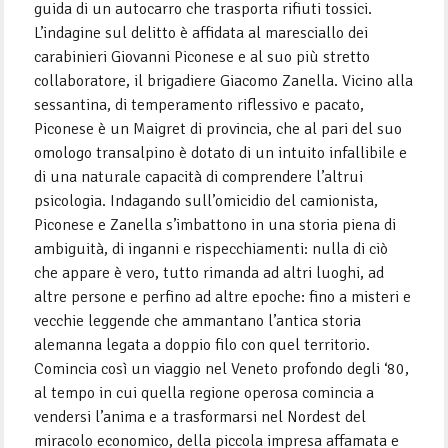
guida di un autocarro che trasporta rifiuti tossici.
L’indagine sul delitto è affidata al maresciallo dei
carabinieri Giovanni Piconese e al suo più stretto
collaboratore, il brigadiere Giacomo Zanella. Vicino alla
sessantina, di temperamento riflessivo e pacato,
Piconese è un Maigret di provincia, che al pari del suo
omologo transalpino è dotato di un intuito infallibile e
di una naturale capacità di comprendere l’altrui
psicologia. Indagando sull’omicidio del camionista,
Piconese e Zanella s’imbattono in una storia piena di
ambiguità, di inganni e rispecchiamenti: nulla di ciò
che appare è vero, tutto rimanda ad altri luoghi, ad
altre persone e perfino ad altre epoche: fino a misteri e
vecchie leggende che ammantano l’antica storia
alemanna legata a doppio filo con quel territorio.
Comincia così un viaggio nel Veneto profondo degli ‘80,
al tempo in cui quella regione operosa comincia a
vendersi l’anima e a trasformarsi nel Nordest del
miracolo economico, della piccola impresa affamata e