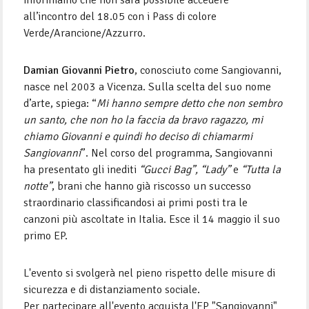
informiamo che non sarà possibile accedere
all’incontro del 18.05 con i Pass di colore
Verde/Arancione/Azzurro.
Damian Giovanni Pietro
, conosciuto come Sangiovanni,
nasce nel 2003 a Vicenza. Sulla scelta del suo nome
d’arte, spiega: “
Mi hanno sempre detto che non sembro
un santo, che non ho la faccia da bravo ragazzo, mi
chiamo Giovanni e quindi ho deciso di chiamarmi
Sangiovanni
”. Nel corso del programma, Sangiovanni
ha presentato gli inediti
“Gucci Bag”, “Lady”
e
“Tutta la
notte”
, brani che hanno già riscosso un successo
straordinario classificandosi ai primi posti tra le
canzoni più ascoltate in Italia. Esce il 14 maggio il suo
primo EP.
L'evento si svolgerà nel pieno rispetto delle misure di
sicurezza e di distanziamento sociale.
Per partecipare all'evento acquista l'EP "Sangiovanni"