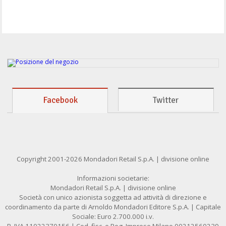
Facebook
Twitter
Copyright 2001-2026 Mondadori Retail S.p.A. | divisione online
Informazioni societarie:
Mondadori Retail S.p.A. | divisione online
Società con unico azionista soggetta ad attività di direzione e
coordinamento da parte di Arnoldo Mondadori Editore S.p.A. | Capitale
Sociale: Euro 2.700.000 i.v.
P. IVA 11022370156 | Cod. fisc. e Reg. Imprese Milano 00212560239