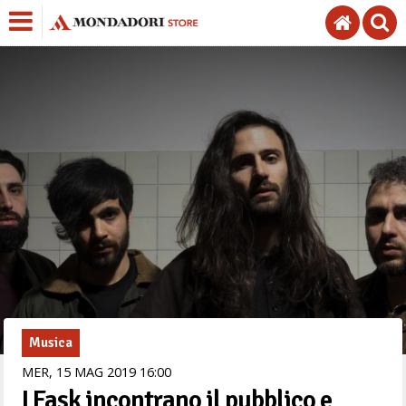
Musica
MER,
15
MAG
2019
16
00
I Fask incontrano il pubblico e