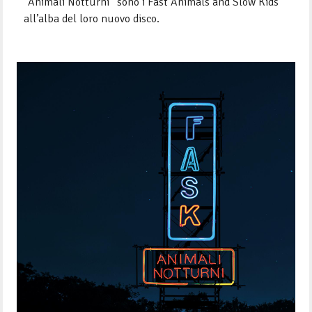
“Animali Notturni” sono i Fast Animals and Slow Ki
ds
all’alba del loro nuovo disco.