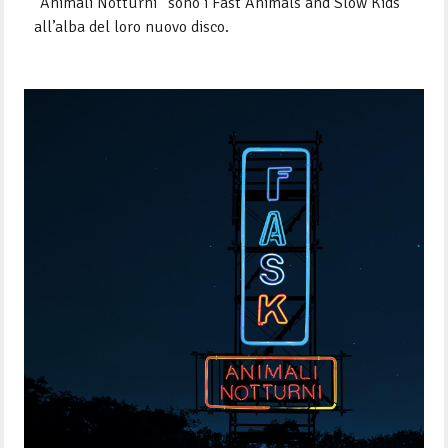
“Animali Notturni” sono i Fast Animals and Slow Ki
ds
all’alba del loro nuovo disco.