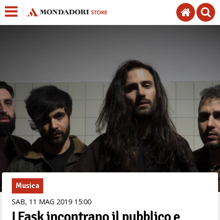
Musica
SAB,
11
MAG
2019
15
00
I Fask incontrano il pubblico e