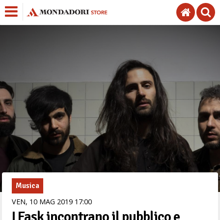
Musica
VEN,
10
MAG
2019
17
00
I Fask incontrano il pubblico e