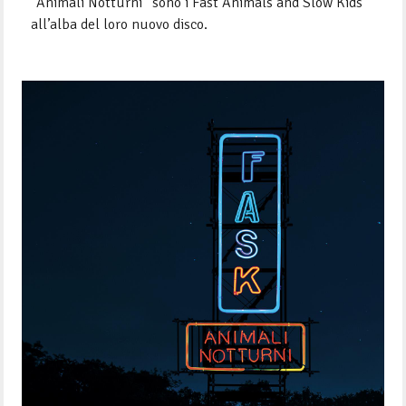
“Animali Notturni” sono i Fast Animals and Slow Ki
ds
all’alba del loro nuovo disco.