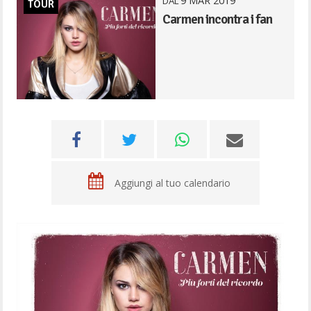
9
MAR
2019
DAL
TOUR
Carmen incontra i fan
Aggiungi al tuo calendario