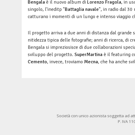
Bengala
è il nuovo album di
Lorenzo Fragola
, in us
singolo, l'ineditp "
Battaglia navale
", in radio dal 30
catturano i momenti di un lungo e intenso viaggio c
Il progetto arriva a due anni di distanza dal grande
nitidezza tipica delle fotografie; anni di ricerca, di 
Bengala si impreziosisce di due collaborazioni specia
sviluppo del progetto.
SuperMartina
è il featuring 
Cemento
, invece, troviamo
Mecna
, che ha anche svi
Società con unico azionista soggetta ad att
P. IVA 1