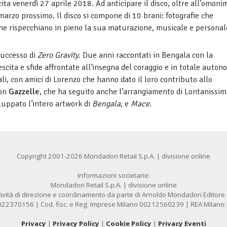
cita venerdì 27 aprile 2018. Ad anticipare il disco, oltre all'omoni
 marzo prossimo. Il disco si compone di 10 brani: fotografie che
he rispecchiano in pieno la sua maturazione, musicale e personal
 successo di
Zero Gravity
. Due anni raccontati in Bengala con la
crescita e sfide affrontate all’insegna del coraggio e in totale auton
li, con amici di Lorenzo che hanno dato il loro contributo allo
con
Gazzelle
, che ha seguito anche l’arrangiamento di Lontanissim
luppato l’intero artwork di
Bengala
, e
Mace
.
Copyright 2001-2026 Mondadori Retail S.p.A. | divisione online
Informazioni societarie:
Mondadori Retail S.p.A. | divisione online
ività di direzione e coordinamento da parte di Arnoldo Mondadori Editore S.
1022370156 | Cod. fisc. e Reg. Imprese Milano 00212560239 | REA Milano
Privacy
|
Privacy Policy
|
Cookie Policy
|
Privacy Eventi