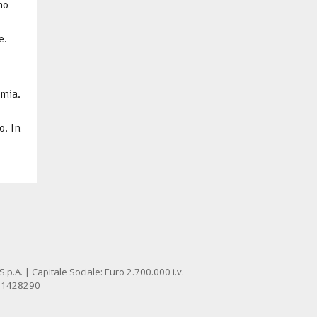
mo
e.
omia.
o. In
p.A. | Capitale Sociale: Euro 2.700.000 i.v.
: 1428290