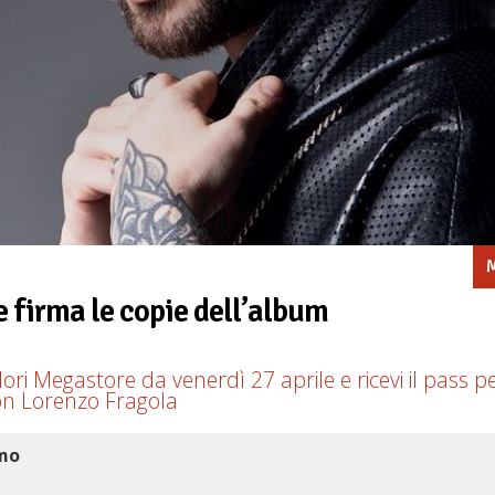
M
e firma le copie dell’album
ori Megastore da venerdì 27 aprile e ricevi il pass p
con Lorenzo Fragola
omo