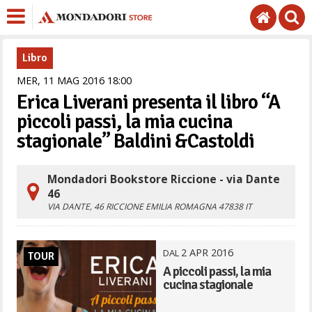
Libro
MER,
11
MAG
2016
18
00
Erica Liverani presenta il libro “A
piccoli passi, la mia cucina
stagionale” Baldini &Castoldi
Mondadori Bookstore Riccione - via Dante
46
VIA DANTE, 46
RICCIONE
EMILIA ROMAGNA
47838
IT
2
APR
2016
DAL
TOUR
A piccoli passi, la mia
cucina stagionale