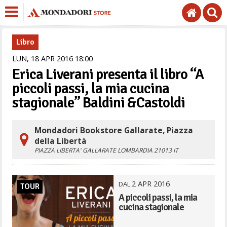
Libro
LUN,
18
APR
2016
18
00
Erica Liverani presenta il libro “A
piccoli passi, la mia cucina
stagionale” Baldini &Castoldi
Mondadori Bookstore Gallarate, Piazza
della Libertà
PIAZZA LIBERTA'
GALLARATE
LOMBARDIA
21013
IT
2
APR
2016
DAL
TOUR
A piccoli passi, la mia
cucina stagionale